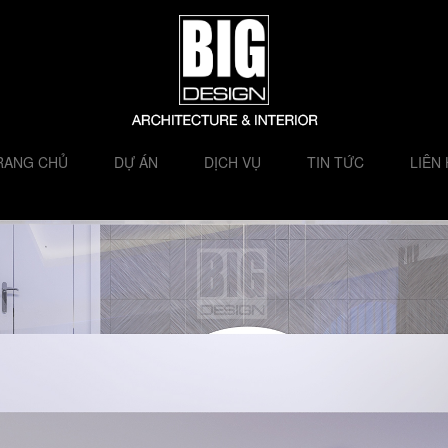
RANG CHỦ
DỰ ÁN
DỊCH VỤ
TIN TỨC
LIÊN