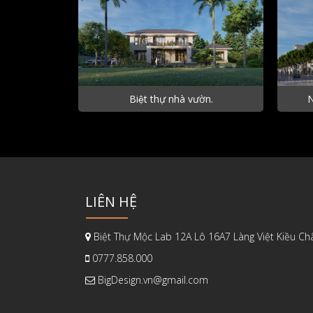
Biệt thự nhà vườn.
N
LIÊN HỆ
Biệt Thự Mộc Lab 12A Lô 16A7 Làng Việt Kiều Ch
0777.858.000
BigDesign.vn@gmail.com