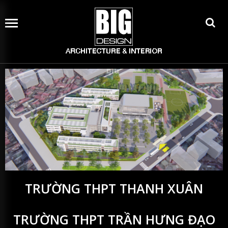
Trang
chủ
Dự
án
Dịch
vụ
Tin
tức
Liên
hệ
TRƯỜNG THPT THANH XUÂN
TRƯỜNG THPT TRẦN HƯNG ĐẠO